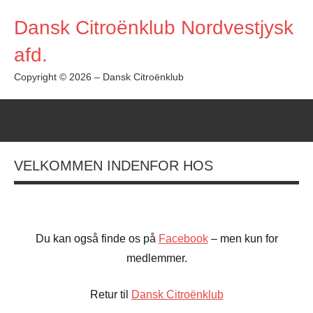
Videre
Dansk Citroënklub Nordvestjysk
til
indhold
afd.
Copyright © 2026 – Dansk Citroënklub
VELKOMMEN INDENFOR HOS
Du kan også finde os på
Facebook
– men kun for
medlemmer.
Retur til
Dansk Citroënklub